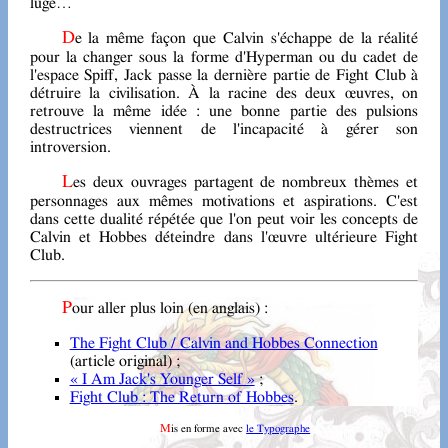
luge…
De la même façon que Calvin s'échappe de la réalité
pour la changer sous la forme d'Hyperman ou du cadet de
l'espace Spiff, Jack passe la dernière partie de Fight Club à
détruire la civilisation. À la racine des deux œuvres, on
retrouve la même idée : une bonne partie des pulsions
destructrices viennent de l'incapacité à gérer son
introversion.
Les deux ouvrages partagent de nombreux thèmes et
personnages aux mêmes motivations et aspirations. C'est
dans cette dualité répétée que l'on peut voir les concepts de
Calvin et Hobbes déteindre dans l'œuvre ultérieure Fight
Club.
Pour aller plus loin (en anglais) :
The Fight Club / Calvin and Hobbes Connection
(article original) ;
« I Am Jack's Younger Self »
;
Fight Club : The Return of Hobbes
.
Mis en forme avec
le Typographe