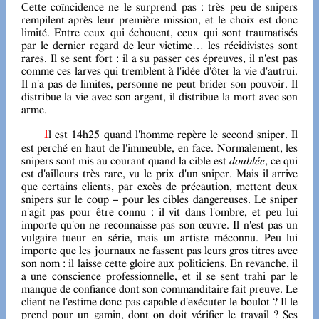
Cette coïncidence ne le surprend pas : très peu de snipers
rempilent après leur première mission, et le choix est donc
limité. Entre ceux qui échouent, ceux qui sont traumatisés
par le dernier regard de leur victime… les récidivistes sont
rares. Il se sent fort : il a su passer ces épreuves, il n'est pas
comme ces larves qui tremblent à l'idée d'ôter la vie d'autrui.
Il n'a pas de limites, personne ne peut brider son pouvoir. Il
distribue la vie avec son argent, il distribue la mort avec son
arme.
Il est 14h25 quand l'homme repère le second sniper. Il
est perché en haut de l'immeuble, en face. Normalement, les
snipers sont mis au courant quand la cible est
doublée
, ce qui
est d'ailleurs très rare, vu le prix d'un sniper. Mais il arrive
que certains clients, par excès de précaution, mettent deux
snipers sur le coup – pour les cibles dangereuses. Le sniper
n'agit pas pour être connu : il vit dans l'ombre, et peu lui
importe qu'on ne reconnaisse pas son œuvre. Il n'est pas un
vulgaire tueur en série, mais un artiste méconnu. Peu lui
importe que les journaux ne fassent pas leurs gros titres avec
son nom : il laisse cette gloire aux politiciens. En revanche, il
a une conscience professionnelle, et il se sent trahi par le
manque de confiance dont son commanditaire fait preuve. Le
client ne l'estime donc pas capable d'exécuter le boulot ? Il le
prend pour un gamin, dont on doit vérifier le travail ? Ses