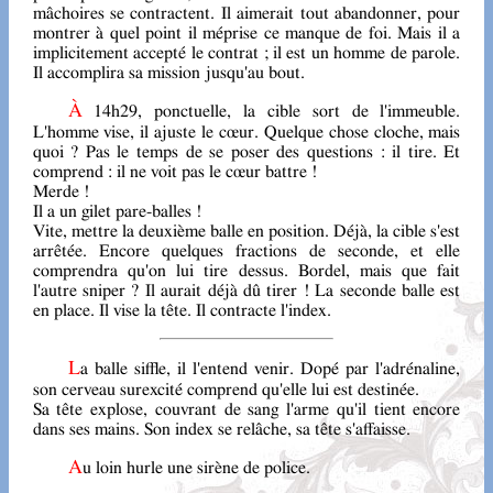
mâchoires se contractent. Il aimerait tout abandonner, pour
montrer à quel point il méprise ce manque de foi. Mais il a
implicitement accepté le contrat ; il est un homme de parole.
Il accomplira sa mission jusqu'au bout.
À 14h29, ponctuelle, la cible sort de l'immeuble.
L'homme vise, il ajuste le cœur. Quelque chose cloche, mais
quoi ? Pas le temps de se poser des questions : il tire. Et
comprend : il ne voit pas le cœur battre !
Merde !
Il a un gilet pare-balles !
Vite, mettre la deuxième balle en position. Déjà, la cible s'est
arrêtée. Encore quelques fractions de seconde, et elle
comprendra qu'on lui tire dessus. Bordel, mais que fait
l'autre sniper ? Il aurait déjà dû tirer ! La seconde balle est
en place. Il vise la tête. Il contracte l'index.
La balle siffle, il l'entend venir. Dopé par l'adrénaline,
son cerveau surexcité comprend qu'elle lui est destinée.
Sa tête explose, couvrant de sang l'arme qu'il tient encore
dans ses mains. Son index se relâche, sa tête s'affaisse.
Au loin hurle une sirène de police.