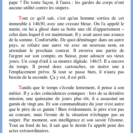
pape ? De toute façon, il l'aura : les gardes du corps n'ont
aucune utilité contre les snipers.
Tout ce qu'il sait, c'est qu'un homme sortira de cet
immeuble à 14h30, avec une cravate bleue. On l'a appelé le
matin, on lui a glissé dans sa boite une clé d'appartement –
celui dans lequel il est maintenant. Il y avait aussi une avance
de la somme. Confortable. De quoi déménager dans un autre
pays, se refaire une autre vie avec un nouveau nom, en
attendant le prochain contrat. Il enverra une partie de
l'argent sur son compte, en Suisse, pour adoucir ses vieux
jours. Un coup d'œil à sa montre digitale. 14h15. Il a encore
du temps. Il prend deux cartouches, en insère une à
l'emplacement prévu. Si tout se passe bien, il n'aura pas
besoin de la seconde. Ça y est, il est prêt.
Tandis que le temps s'écoule lentement, il pense à son
métier. Il y a des coïncidences comiques : lors de sa dernière
mission, une quinzaine de jours plus tôt, il a assassiné un
gamin de vingt ans. Et son commanditaire du jour n'est autre
que le père de ce gamin ! Bien évidemment, le père n'est pas
au courant, mais l'ironie de la situation n'échappe pas au
sniper. Par moment, son intelligence et son savoir l'étonne.
Tout au fond de lui, il sait que le destin l'a appelé pour des
actes extraordinaires.