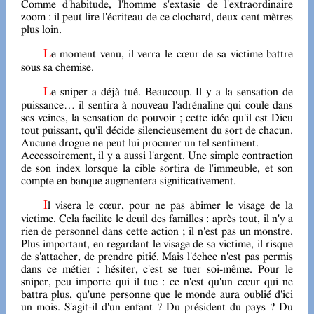
Comme d'habitude, l'homme s'extasie de l'extraordinaire
zoom : il peut lire l'écriteau de ce clochard, deux cent mètres
plus loin.
Le moment venu, il verra le cœur de sa victime battre
sous sa chemise.
Le sniper a déjà tué. Beaucoup. Il y a la sensation de
puissance… il sentira à nouveau l'adrénaline qui coule dans
ses veines, la sensation de pouvoir ; cette idée qu'il est Dieu
tout puissant, qu'il décide silencieusement du sort de chacun.
Aucune drogue ne peut lui procurer un tel sentiment.
Accessoirement, il y a aussi l'argent. Une simple contraction
de son index lorsque la cible sortira de l'immeuble, et son
compte en banque augmentera significativement.
Il visera le cœur, pour ne pas abimer le visage de la
victime. Cela facilite le deuil des familles : après tout, il n'y a
rien de personnel dans cette action ; il n'est pas un monstre.
Plus important, en regardant le visage de sa victime, il risque
de s'attacher, de prendre pitié. Mais l'échec n'est pas permis
dans ce métier : hésiter, c'est se tuer soi-même. Pour le
sniper, peu importe qui il tue : ce n'est qu'un cœur qui ne
battra plus, qu'une personne que le monde aura oublié d'ici
un mois. S'agit-il d'un enfant ? Du président du pays ? Du