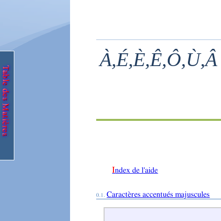
À,É,È,Ê,Ô,Ù,Â –
Index de l'aide
Caractères accentués majuscules