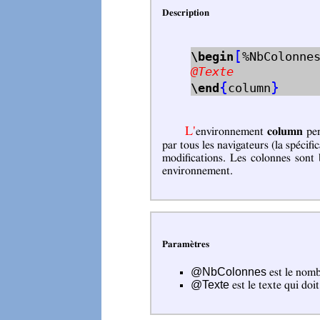
Description
[
\begin
%NbColonne
@Texte
{
}
\end
column
L'environnement
column
per
par tous les navigateurs (la spécifi
modifications. Les colonnes sont 
environnement.
Paramètres
@NbColonnes
est le nomb
@Texte
est le texte qui doi