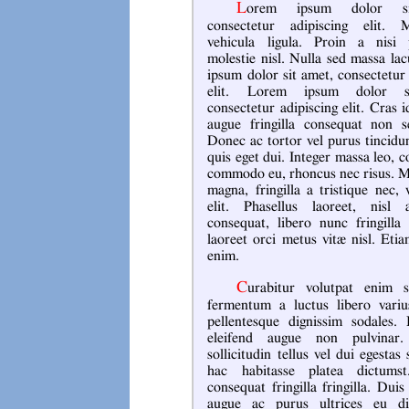
Lorem ipsum dolor sit amet,
consectetur adipiscing elit. 
vehicula ligula. Proin a nisi 
molestie nisl. Nulla sed massa la
ipsum dolor sit amet, consectetur 
elit. Lorem ipsum dolor s
consectetur adipiscing elit. Cras 
augue fringilla consequat non 
Donec ac tortor vel purus tincidu
quis eget dui. Integer massa leo, 
commodo eu, rhoncus nec risus. M
magna, fringilla a tristique nec, 
elit. Phasellus laoreet, nisl 
consequat, libero nunc fringilla 
laoreet orci metus vitæ nisl. Etia
enim.
Curabitur volutpat enim sed turpis
fermentum a luctus libero vari
pellentesque dignissim sodales. I
eleifend augue non pulvinar
sollicitudin tellus vel dui egestas s
hac habitasse platea dictums
consequat fringilla fringilla. Du
augue ac purus ultrices eu d