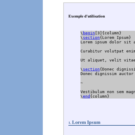
Exemple d'utilisation
\
begin
[3]{column}

\
section
{Lorem Ipsum}

Lorem ipsum dolor sit 
Curabitur volutpat eni
Ut aliquet, velit vita
\
section
{Donec dignissi
Donec dignissim auctor
~

Vestibulum non sem mag
\
end
{column}
Lorem Ipsum