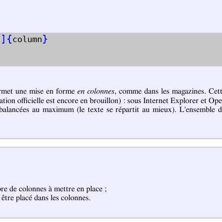
]
{
}
s
column
met une mise en forme
en colonnes
, comme dans les magazines. Cette
cation officielle est encore en brouillon) : sous Internet Explorer et Op
balancées au maximum (le texte se répartit au mieux). L'ensemble des
re de colonnes à mettre en place ;
t être placé dans les colonnes.