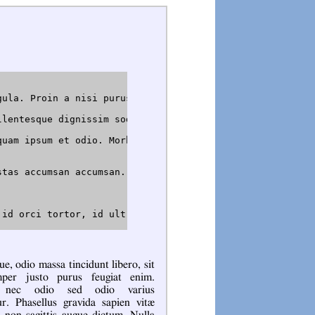
gula. Proin a nisi purus, in molestie nisl. Nulla sed ma
llentesque dignissim sodales. In sagittis eleifend augue
quam ipsum et odio. Morbi ullamcorper neque lacus. Nulla
stas accumsan accumsan. Vestibulum sollicitudin accumsan
 id orci tortor, id ultricies eros. Nulla tincidunt est 
ue, odio massa tincidunt libero, sit
per justo purus feugiat enim.
 nec odio sed odio varius
ur. Phasellus gravida sapien vitæ