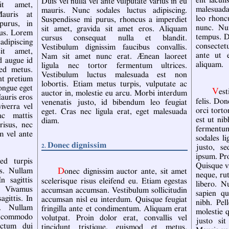
elit iacul
Duis vel nulla vel ante vulputate varius in eu
malesuada 
mauris. Nunc sodales luctus adipiscing.
Mauris at
leo rhoncu
Suspendisse mi purus, rhoncus a imperdiet
purus, in
nunc. Nun
sit amet, gravida sit amet eros. Aliquam
cus. Lorem
tempus. D
cursus consequat nulla et blandit.
adipiscing
consectet
Vestibulum dignissim faucibus convallis.
it amet,
ante ut 
Nam sit amet nunc erat. Ænean laoreet
id augue id
aliquam.
ligula nec tortor fermentum ultrices.
sed metus.
Vestibulum luctus malesuada est non
nt pretium
lobortis. Etiam metus turpis, vulputate ac
congue eget
Vestibulum non sem magna, id pulvinar
auctor in, molestie eu arcu. Morbi interdum
auris eros
felis. Do
venenatis justo, id bibendum leo feugiat
viverra vel
orci torto
eget. Cras nec ligula erat, eget malesuada
ac mattis
est ut ni
diam.
risus, nec
fermentu
m vel ante
sodales li
Donec dignissim
justo, se
ipsum. Pro
Quisque vi
us. Nullam
Donec dignissim auctor ante, sit amet
neque, ru
n sagittis
scelerisque risus eleifend eu. Etiam egestas
libero. N
. Vivamus
accumsan accumsan. Vestibulum sollicitudin
sapien qu
agittis. In
accumsan nisl eu interdum. Quisque feugiat
nibh. Pel
t. Nullam
fringilla ante et condimentum. Aliquam erat
molestie q
is commodo
volutpat. Proin dolor erat, convallis vel
justo sit
ictum dui
tincidunt tristique, euismod et metus.