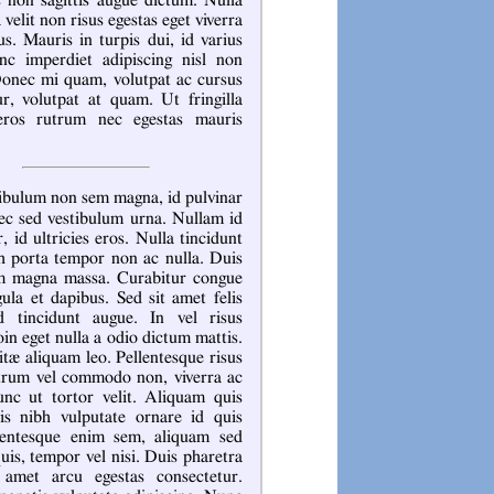
is non sagittis augue dictum. Nulla
velit non risus egestas eget viverra
s. Mauris in turpis dui, id varius
c imperdiet adipiscing nisl non
onec mi quam, volutpat ac cursus
ur, volutpat at quam. Ut fringilla
eros rutrum nec egestas mauris
nec sed vestibulum urna. Nullam id
r, id ultricies eros. Nulla tincidunt
bh porta tempor non ac nulla. Duis
m magna massa. Curabitur congue
gula et dapibus. Sed sit amet felis
d tincidunt augue. In vel risus
in eget nulla a odio dictum mattis.
tæ aliquam leo. Pellentesque risus
trum vel commodo non, viverra ac
unc ut tortor velit. Aliquam quis
is nibh vulputate ornare id quis
lentesque enim sem, aliquam sed
uis, tempor vel nisi. Duis pharetra
 amet arcu egestas consectetur.