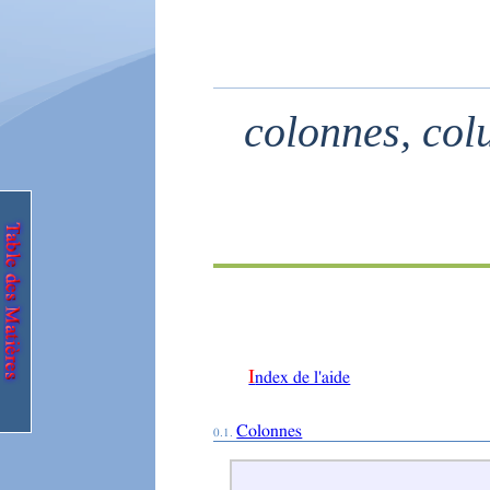
colonnes, colu
Index de l'aide
Colonnes