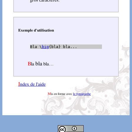
Exemple d'utilisation
Bla \
big
{bla} bla...
bla
Bla
bla…
Index de l'aide
Mis en forme avec
le typographe