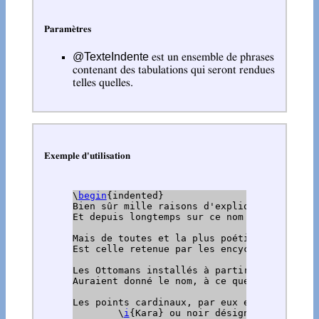
Paramètres
@TexteIndente
est un ensemble de phrases
contenant des tabulations qui seront rendues
telles quelles.
Exemple d'utilisation
\
begin
{indented}

Bien sûr mille raisons d'expliquer le nom de
Et depuis longtemps sur ce nom beaucoup se p
Mais de toutes et la plus poétique

Est celle retenue par les encyclopédiques :

Les Ottomans installés à partir du \
century
Auraient donné le nom, à ce que l'on dit.

Les points cardinaux, par eux et par des co
	\
i
{Kara} ou noir désigne le Nord bie