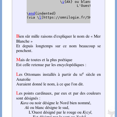
		\
i
{Ak} ou blanc désigne le s
			L'Ouest désigné pa
				Est dési
\
end
{indented}

(via \
l
[https://omnilogie.fr/5K]{Mers blanc
Bien sûr mille raisons d'expliquer le nom de « Mer
Blanche »
Et depuis longtemps sur ce nom beaucoup se
penchent.
Mais de toutes et la plus poétique
Est celle retenue par les encyclopédiques :
e
Les Ottomans installés à partir du
xi
siècle en
Anatolie
Auraient donné le nom, à ce que l'on dit.
Les points cardinaux, par eux et par des couleurs
sont désignés :
Kara
ou noir désigne le Nord bien nommé,
Ak
ou blanc désigne le sud,
L'Ouest désigné par le rouge ou
Kyzyl
,