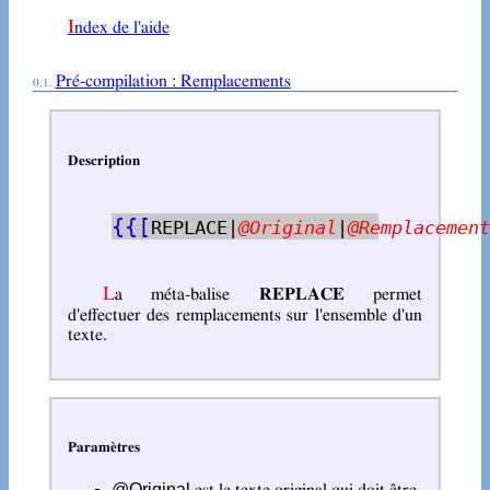
Index de l'aide
Pré-compilation : Remplacements
Description
{
{
[
REPLACE|
@Original
|
@Remplacement
La méta-balise
REPLACE
permet
d'effectuer des remplacements sur l'ensemble d'un
texte.
Paramètres
@Original
est le texte original qui doit être