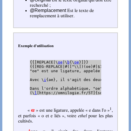
recherché ;
@Remplacement
Est le texte de
remplacement à utiliser.
Exemple d'utilisation
{{[REPLACE|\
oe
|\
b
{\
oe
}]}}

{{[REG-REPLACE|#([^\\])(oe)#|$1\
b
{$2}]}}

"oe" est une ligature, appelée "e dans l'o"
Avec \
i
{ae}, il s'agit des deux ligatures l
Dans l'ordre alphabétique, "oe" est classé 
(\
l
[https://omnilogie.fr/5T]{source})
1
œ
«
» est une ligature, appelée « e dans l'o »
,
et parfois « o et e liés », voire
ethel
pour les plus
cultivés.