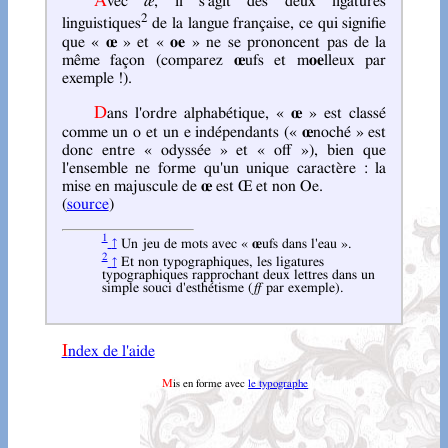
Avec
æ
, il s'agit des deux ligatures
2
linguistiques
de la langue française, ce qui signifie
que «
œ
» et «
oe
» ne se prononcent pas de la
même façon (comparez
œ
ufs et m
oe
lleux par
exemple !).
Dans l'ordre alphabétique, «
œ
» est classé
comme un o et un e indépendants («
œ
noché » est
donc entre « odyssée » et « off »), bien que
l'ensemble ne forme qu'un unique caractère : la
mise en majuscule de
œ
est Œ et non Oe.
(
source
)
1
Un jeu de mots avec «
œ
ufs dans l'eau ».
↑
2
Et non typographiques, les ligatures
↑
typographiques rapprochant deux lettres dans un
simple souci d'esthétisme (
ff
par exemple).
Index de l'aide
Mis en forme avec
le typographe