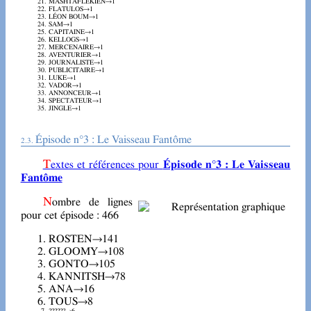
MASHTAFLEKIEN→1
FLATULOS→1
LÉON BOUM→1
SAM→1
CAPITAINE→1
KELLOGS→1
MERCENAIRE→1
AVENTURIER→1
JOURNALISTE→1
PUBLICITAIRE→1
LUKE→1
VADOR→1
ANNONCEUR→1
SPECTATEUR→1
JINGLE→1
Épisode n°3 : Le Vaisseau Fantôme
Textes et références pour
Épisode n°3 : Le Vaisseau
Fantôme
Nombre de lignes
pour cet épisode : 466
ROSTEN→141
GLOOMY→108
GONTO→105
KANNITSH→78
ANA→16
TOUS→8