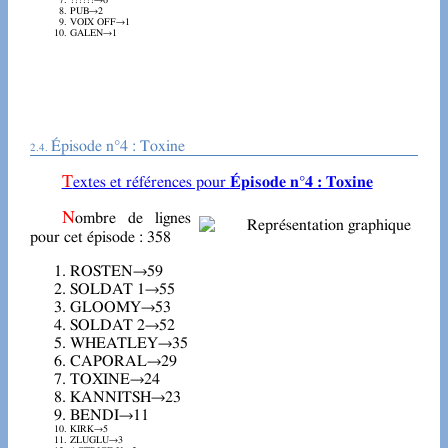
??????→6
PUB→2
VOIX OFF→1
GALEN→1
Épisode n°4 : Toxine
Textes et références pour
Épisode n°4 : Toxine
Nombre de lignes
pour cet épisode : 358
ROSTEN→59
SOLDAT 1→55
GLOOMY→53
SOLDAT 2→52
WHEATLEY→35
CAPORAL→29
TOXINE→24
KANNITSH→23
BENDI→11
KIRK→5
ZLUGLU→3