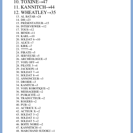
TOXINE→47
KANNITCH→44
WHEATLEY→35
AL BATAR→24
DH→23
PRÉSENTATEUR→15
INTERVIEWER→12
TOUS→12
BENDI→11
KARL→10
SOLDAT 6→10
ALICE→7
KIRK→7
??????→6
PIRATE→5
SERVEUSE→5
ARCHÉOLOGUE→5
VOIX OFF→4
PILOTE 3→4
JACKSON→4
SOLDAT 7→4
SOLDAT 8→4
ANNONCEUR→3
DROIDE→3
KANITCH→3
VOIX ROBOTIQUE→2
MESSAGERIE→2
PUBLICITÉ→2
TRADUCTEUR→2
ROGERS→2
PUB→2
ACTRICE X→2
ACTEUR X→2
SOLDAT 3→2
SOLDAT 4→2
SOLDAT 5→2
BOITE NOIRE→2
KANNITSCH→1
MARCHAND SUDOKU→1