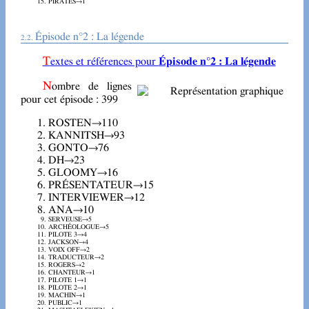
PIRATES→1
Épisode n°2 : La légende
Textes et références pour
Épisode n°2 : La légende
Nombre de lignes
pour cet épisode : 399
ROSTEN→110
KANNITSH→93
GONTO→76
DH→23
GLOOMY→16
PRÉSENTATEUR→15
INTERVIEWER→12
ANA→10
SERVEUSE→5
ARCHÉOLOGUE→5
PILOTE 3→4
JACKSON→4
VOIX OFF→2
TRADUCTEUR→2
ROGERS→2
CHANTEUR→1
PILOTE 1→1
PILOTE 2→1
MACHIN→1
PUBLIC→1