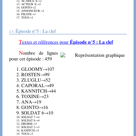
ACTRICE X→2
ACTEUR X→2
GONTO→2
ANNONCEUR→1
PILOTE→1
TOUS→1
Épisode n°5 : La clef
Textes et références pour
Épisode n°5 : La clef
Nombre de lignes
pour cet épisode : 459
GLOOMY→107
ROSTEN→99
ZLUGLU→52
CAPORAL→49
KANNITCH→44
TOXINE→23
ANA→19
GONTO→16
SOLDAT 6→10
SOLDAT 7→4
SOLDAT 8→4
DROIDE→3
SOLDAT 2→3
KANITCH→3
TOUS→3