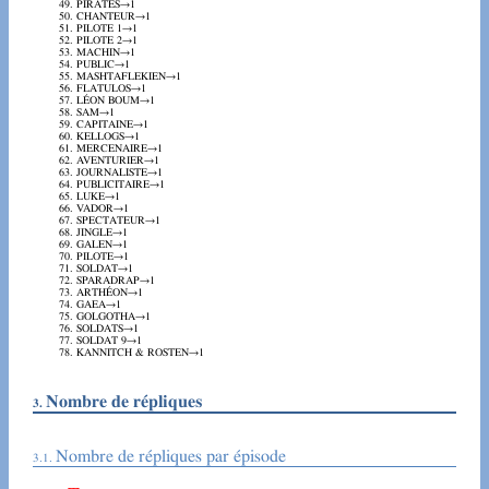
PIRATES→1
CHANTEUR→1
PILOTE 1→1
PILOTE 2→1
MACHIN→1
PUBLIC→1
MASHTAFLEKIEN→1
FLATULOS→1
LÉON BOUM→1
SAM→1
CAPITAINE→1
KELLOGS→1
MERCENAIRE→1
AVENTURIER→1
JOURNALISTE→1
PUBLICITAIRE→1
LUKE→1
VADOR→1
SPECTATEUR→1
JINGLE→1
GALEN→1
PILOTE→1
SOLDAT→1
SPARADRAP→1
ARTHÉON→1
GAEA→1
GOLGOTHA→1
SOLDATS→1
SOLDAT 9→1
KANNITCH & ROSTEN→1
Nombre de répliques
Nombre de répliques par épisode