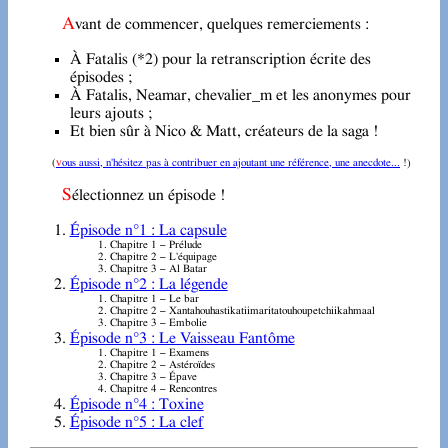
Avant de commencer, quelques remerciements :
À Fatalis (*2) pour la retranscription écrite des
épisodes ;
À Fatalis, Neamar, chevalier_m et les anonymes pour
leurs ajouts ;
Et bien sûr à Nico & Matt, créateurs de la saga !
(
vous aussi, n'hésitez pas à contribuer en ajoutant une référence, une anecdote...
!)
Sélectionnez un épisode !
Épisode n°1 : La capsule
Chapitre 1 – Prélude
Chapitre 2 – L'équipage
Chapitre 3 – Al Batar
Épisode n°2 : La légende
Chapitre 1 – Le bar
Chapitre 2 – Xantahouhastikatiimaritatouhoupetchiikahmaal
Chapitre 3 – Embolie
Épisode n°3 : Le Vaisseau Fantôme
Chapitre 1 – Examens
Chapitre 2 – Astéroïdes
Chapitre 3 – Épave
Chapitre 4 – Rencontres
Épisode n°4 : Toxine
Épisode n°5 : La clef