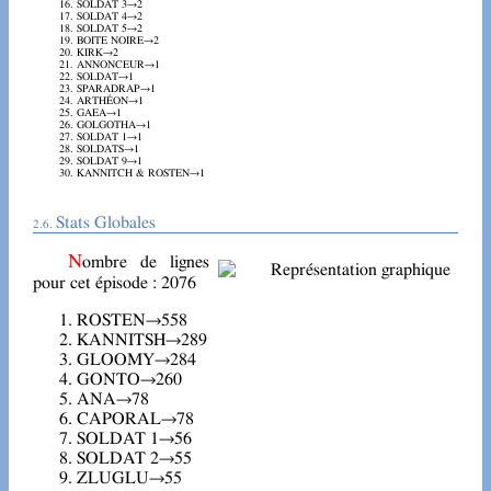
SOLDAT 3→2
SOLDAT 4→2
SOLDAT 5→2
BOITE NOIRE→2
KIRK→2
ANNONCEUR→1
SOLDAT→1
SPARADRAP→1
ARTHÉON→1
GAEA→1
GOLGOTHA→1
SOLDAT 1→1
SOLDATS→1
SOLDAT 9→1
KANNITCH & ROSTEN→1
Stats Globales
Nombre de lignes
pour cet épisode : 2076
ROSTEN→558
KANNITSH→289
GLOOMY→284
GONTO→260
ANA→78
CAPORAL→78
SOLDAT 1→56
SOLDAT 2→55
ZLUGLU→55